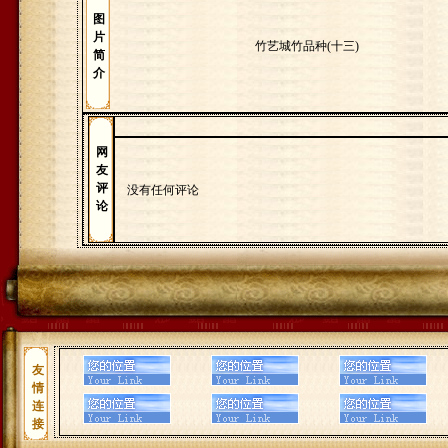
图
片
竹艺城竹品种(十三)
简
介
网
友
评
没有任何评论
论
友
情
连
接