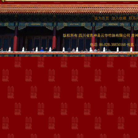
|
设为首页
|
加入收藏
|
联系
版权所有:四川省青神县云华竹旅有限公司 青神竹艺城c
电话: 86-028-38850168 传真：8
蜀ICP备