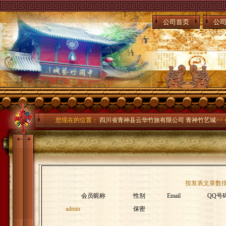
公司首页
公
您现在的位置：
四川省青神县云华竹旅有限公司 青神竹艺城
>>
按发表文章数
会员昵称
性别
Email
QQ号
admin
保密