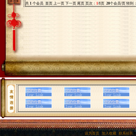
共
1
个会员 首页 上一页 下一页 尾页 页次：
1
/1
页
20
个会员/页 转到
友
情
连
接
|
设为首页
|
加入收藏
|
联系站长
|