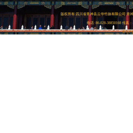
版权所有:四川省青神县云华竹旅有限公司 青神竹艺城c
电话: 86-028-38850168 传真：8
蜀ICP备