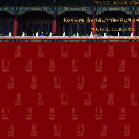
|
设为首页
|
加入收藏
|
联系
版权所有:四川省青神县云华竹旅有限公司 青神竹艺城c
电话: 86-028-38850168 传真：8
蜀ICP备