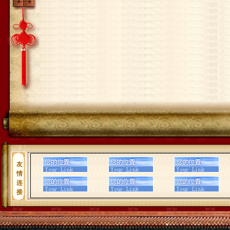
友
情
连
接