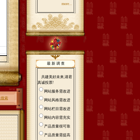
more...
最 新 调 查
共建美好未来,请君
真诚投票!
网站服务需改进
级搜索
网站风格需改进
网站栏目需改进
网站内容需充实
产品质量很可靠
产品质量需提高