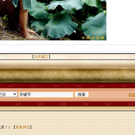
【
关闭窗口
】
高
无关！）【
发表评论
】