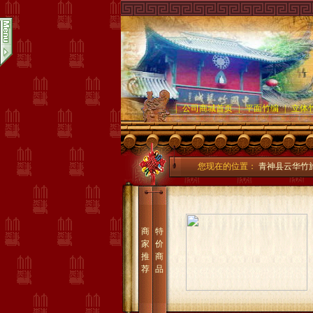
|
公司商城首页
|
平面竹编
|
立体
您现在的位置：
青神县云华竹
商
特
家
价
推
商
荐
品