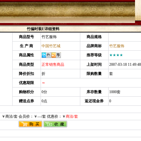
竹编时装E详细资料
商品型号
竹艺服饰
商品规格
生 产 商
中国竹艺城
品牌商标
竹艺服饰
商品属性
推荐等级
★★★★
商品类型
正常销售商品
上架时间
2007-03-18 11:49:48
降价折扣
折
限购数量
套
优惠期限
～
购物积分
0分
库存数量
1000套
赠送点券
0点
返还现金券
0
：￥商洽/套 会员价：￥—/套 优惠价：￥
商洽/套