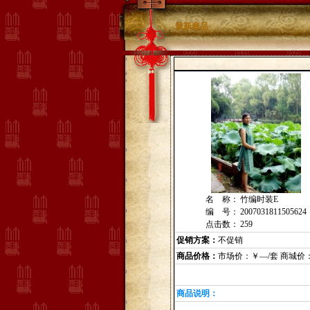
最新商品
名 称：
竹编时装E
编 号：
2007031811505624
点击数：
259
促销方案：
不促销
商品价格：
市场价：￥—/套 商城价
商品说明：