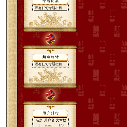
专 题 商 品
没有任何专题栏目
频 道 统 计
没有任何专题栏目
用 户 排 行
名次
用户名
文章数
1
admin
170