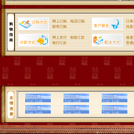
网上订购
电话订购
订单
购
邮寄订购
传真
物
指
网上支付
邮政汇款
速递
南
银行汇款
普通
友
情
连
接