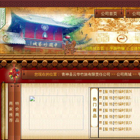
公司首页
公
|
公司商城首页
|
平面竹编
|
立体
您现在的位置：
青神县云华竹旅有限责任公司
>>
公司商城
>>
[
服 饰
]
竹编时装N
[
服 饰
]
竹编时装L
热
商
特
[
服 饰
]
竹编时装J
门
家
价
商
[
服 饰
]
竹编时装H
推
商
品
[
服 饰
]
竹编时装F
荐
品
[
服 饰
]
竹编时装D
[
服 饰
]
竹编时装B