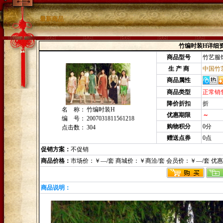
最新商品
竹编时装H详细
商品型号
竹艺服
生 产 商
中国竹
商品属性
商品类型
正常销
降价折扣
折
名 称：
竹编时装H
优惠期限
～
编 号：
2007031811561218
购物积分
0分
点击数：
304
赠送点券
0点
促销方案：
不促销
商品价格：
市场价：￥—/套 商城价：￥商洽/套 会员价：￥—/套 优
商品说明：