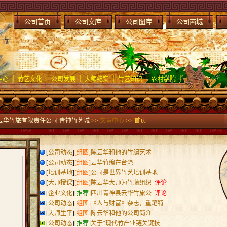
公司首页
公司文库
公司图库
公司商城
|
|
|
|
|
|
中心
竹艺文化
公司发展
大师纪实
竹艺知识
农村学院
云华竹旅有限责任公司 青神竹艺城
>>
文章中心
>> 首页
[
公司动态
]
[组图]
陈云华和他的竹编艺术
[
公司动态
]
[组图]
云华竹编在台湾
[
培训基地
]
[组图]
公司是世界竹艺培训基地
[
大师授课
]
[组图]
陈云华大师为竹藤组织
评论
[
企业文化
]
[推荐]
四川青神县云华竹旅公
评论
[
公司动态
]
[组图]
《人与财富》杂志，重笔特
[
大师生平
]
[组图]
陈云华和他的公司简介
[
公司动态
]
[推荐]
关于“现代竹产业链关键技