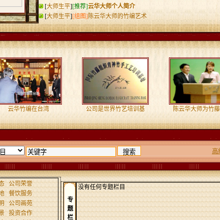
[
大师生平
]
[推荐]
云华大师个人简介
[
大师生平
]
[组图]
陈云华大师的竹编艺术
云华竹编在台湾
公司是世界竹艺培训基
陈云华大师为竹藤
高
态
公司荣誉
没有任何专题栏目
地
餐饮服务
专
明
公司画苑
题
景
投资合作
栏