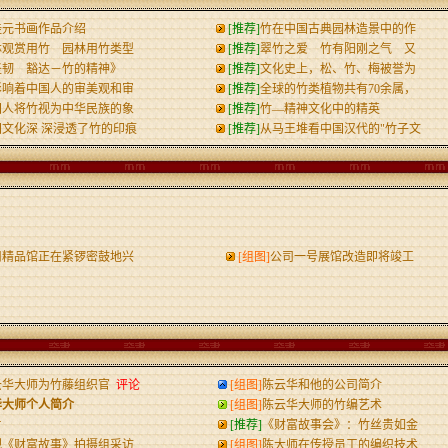
桂元书画作品介绍
[推荐]
竹在中国古典园林造景中的作
林观赏用竹 园林用竹类型
[推荐]
翠竹之爱 竹有阳刚之气 又
坚韧 豁达－竹的精神》
[推荐]
文化史上，松、竹、梅被誉为
影响着中国人的审美观和审
[推荐]
全球的竹类植物共有70余属，
国人将竹视为中华民族的象
[推荐]
竹—精神文化中的精英
国文化深 深浸透了竹的印痕
[推荐]
从马王堆看中国汉代的"竹子文
司精品馆正在紧锣密鼓地兴
[组图]
公司一号展馆改造即将竣工
云华大师为竹藤组织官
评论
[组图]
陈云华和他的公司简介
华大师个人简介
[组图]
陈云华大师的竹编艺术
片
[推荐]
《财富故事会》：竹丝贵如金
视《财富故事》拍摄组采访
[组图]
陈大师在传授员工的编织技术