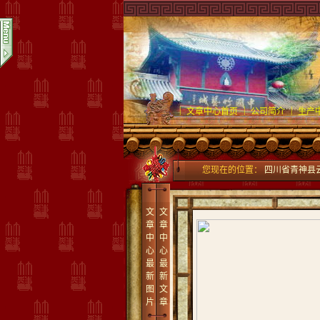
|
|
|
文章中心首页
公司简介
生产
您现在的位置：
四川省青神县
文
文
章
章
中
中
心
心
最
最
新
新
图
文
片
章