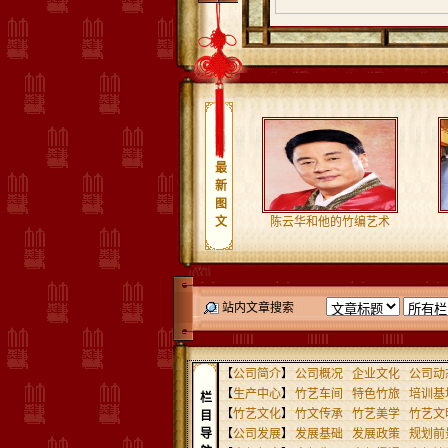
最
新
图
文
陈云华和他的竹编艺术
站内文章搜索
【
公司简介
】
公司概况
企业文化
公司动
【
生产中心
】
竹艺车间
特色竹旅
培训基
栏
【
竹艺文化
】
竹文传承
竹艺美学
竹艺文
目
导
【
公司发展
】
发展基础
发展政策
规划前