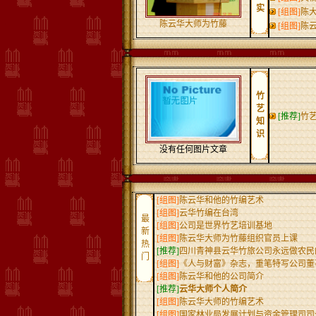
实
[组图]
陈
陈云华大师为竹藤
[组图]
陈
竹
艺
[推荐]
竹
知
识
没有任何图片文章
[组图]
陈云华和他的竹编艺术
[组图]
云华竹编在台湾
最
[组图]
公司是世界竹艺培训基地
新
[组图]
陈云华大师为竹藤组织官员上课
热
[推荐]
四川青神县云华竹旅公司永远做农民
门
[组图]
《人与财富》杂志，重笔特写公司董
[组图]
陈云华和他的公司简介
[推荐]
云华大师个人简介
[组图]
陈云华大师的竹编艺术
[组图]
国家林业局发展计划与资金管理司司