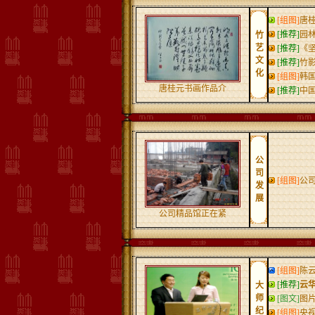
[组图]
唐
[推荐]
园
竹
艺
[推荐]
《
文
[推荐]
竹
化
[组图]
韩
唐桂元书画作品介
[推荐]
中
公
司
[组图]
公
发
展
公司精品馆正在紧
[组图]
陈
[推荐]
云
大
师
[图文]
图
纪
[组图]
央