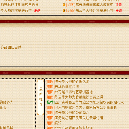
大师桂林环江毛南族自治县
[组图]
陈云华与南城成人教育中
评论
云华大师赴埃塞进行竹
评论
[组图]
陈云华大师赴埃塞进行竹
评论
艺饰品回归自然
[组图]
陈云华和他的竹编艺术
[组图]
云华竹编在台湾
最
[组图]
公司是世界竹艺培训基地
新
[组图]
陈云华大师为竹藤组织官员上课
推
的贴心人
[推荐]
四川青神县云华竹旅公司永远做农民的贴心人
荐
事长
[组图]
《人与财富》杂志，重笔特写公司董事长
[组图]
陈云华和他的公司简介
[组图]
国务院总理回良玉关注云华竹编
[组图]
宾馆
长姚昌恬
[组图]
公司产品受到江院长好评