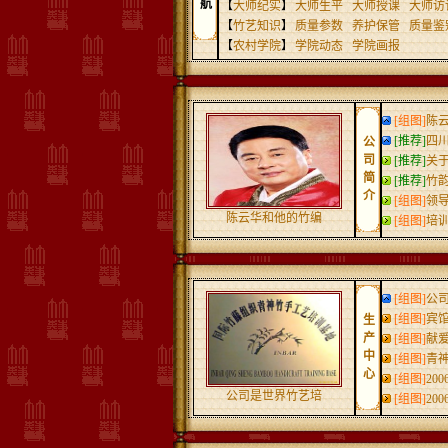
航
【
大师纪实
】
大师生平
大师授课
大师访
【
竹艺知识
】
质量参数
养护保管
质量鉴
【
农村学院
】
学院动态
学院画报
[组图]
陈
[推荐]
四
公
司
[推荐]
关
简
[推荐]
竹
介
[组图]
领
陈云华和他的竹编
[组图]
培
[组图]
公
[组图]
宾
生
产
[组图]
献
中
[组图]
青
心
[组图]
20
公司是世界竹艺培
[组图]
20