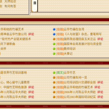
谈
大师出访
目
别
有问有答
云华和他的竹编艺术
[组图]
云华竹编在台湾
川青神县云华竹旅公司
评论
[组图]
《人与财富》杂志，重笔特写
于“现代竹产业链关键技术
[组图]
国务院总理回良玉关注云
评论
韵天下谱新曲
[组图]
国家林业局发展计划与资金管
导关怀
[组图]
教师培训
训
[组图]
大事记
司是世界竹艺培训基地
[图文]
云华竹艺
馆
[组图]
公司竹编车间一览
爱心，倾心留守儿童教育
[组图]
公司培训四川交通职业技
评论
神：中国竹艺特色旅游
评论
[组图]
陈云华和他的竹编艺术
评论
06年11月陈云华大师赴
评论
[组图]
2006年11月陈云华大师赴
评论
06年11月陈云华大师赴
评论
[组图]
公司2003年国际培训纪实
评论