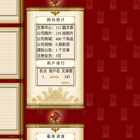
网 站 统 计
文章中心：111 篇文章
公司图片：216 组图片
公司商城：460 个商品
公司视频：9 部影视
通知公告：1 个文章
注册会员：1位
用 户 排 行
名次
用户名
文章数
1
admin
345
more...
最 新 调 查